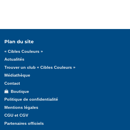
Tous les actualités
Boutique
Dispositif
Divers
Plan du site
Formation
Outils pédagogiques
« Cibles Couleurs »
Trophée valeurs et qualités
Validation
Actualités
Trouver un club « Cibles Couleurs »
Médiathèque
Contact
Boutique
Politique de confidentialité
Mentions légales
CGU et CGV
Partenaires officiels