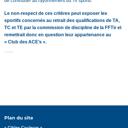
de contribuer au rayonnement du Tir sportif.
Le non-respect de ces critères peut exposer les
sportifs concernés au retrait des qualifications de TA,
TC et TE par la commission de discipline de la FFTir et
remettrait donc en question leur appartenance au
« Club des ACE’s ».
Découvrir
Se préparer à valider un niveau
Plan du site
Valider un niveau
Tableau de bord
« Cibles Couleurs »