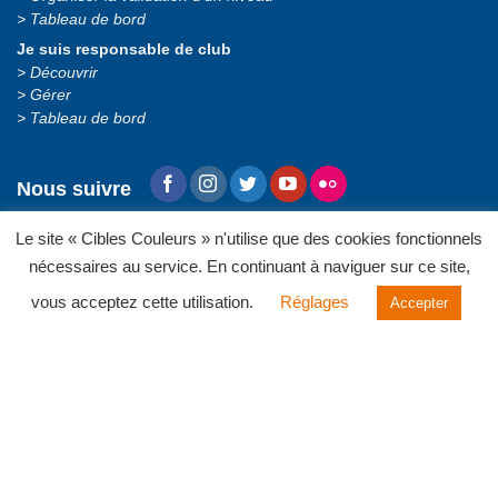
Tableau de bord
Je suis responsable de club
Découvrir
Gérer
Tableau de bord
Nous suivre
S’inscrire à la Newsletter
Le site « Cibles Couleurs » n'utilise que des cookies fonctionnels
nécessaires au service. En continuant à naviguer sur ce site,
vous acceptez cette utilisation.
Réglages
Accepter
En soumettant ce formulaire d'inscription, j'accepte que les informations
saisies soient utilisées par la FFTir pour m'envoyer la Newsletter « Cibles
Couleurs » à laquelle je me suis inscrit(e).
Voir les informations sur le traitement des données personnelles
.
Pour vous désinscrire, modifier ou accéder à vos données personnelles,
vous pouvez utiliser le lien présent dans nos Newsletters ou nous écrire en
utilisant le
formulaire de contact
.