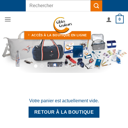
Passer
Recherche
au
pour :
contenu
0
ACCÈS À LA BOUTIQUE EN LIGNE
Votre panier est actuellement vide.
RETOUR À LA BOUTIQUE