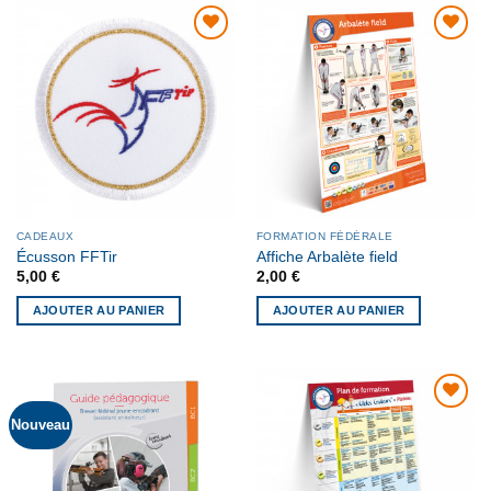
AJOUTER
AJOUTER
À MA
À MA
LISTE DE
LISTE DE
SOUHAITS
SOUHAITS
CADEAUX
FORMATION FÉDÉRALE
Écusson FFTir
Affiche Arbalète field
5,00
€
2,00
€
AJOUTER AU PANIER
AJOUTER AU PANIER
Nouveau
AJOUTER
À MA
LISTE DE
SOUHAITS