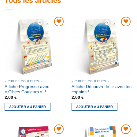
Tous les articles
AJOUTER
AJOUTER
À MA
À MA
LISTE DE
LISTE DE
SOUHAITS
SOUHAITS
« CIBLES COULEURS »
« CIBLES COULEURS »
Affiche Progresse avec
Affiche Découvre le tir avec tes
« Cibles Couleurs » !
copains !
2,00
€
2,00
€
AJOUTER AU PANIER
AJOUTER AU PANIER