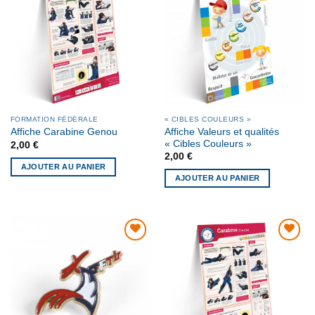
AJOUTER
AJOUTER
À MA
À MA
LISTE DE
LISTE DE
SOUHAITS
SOUHAITS
FORMATION FÉDÉRALE
« CIBLES COULEURS »
Affiche Valeurs et qualités
Affiche Carabine Genou
« Cibles Couleurs »
2,00
€
2,00
€
AJOUTER AU PANIER
AJOUTER AU PANIER
AJOUTER
AJOUTER
À MA
À MA
LISTE DE
LISTE DE
SOUHAITS
SOUHAITS