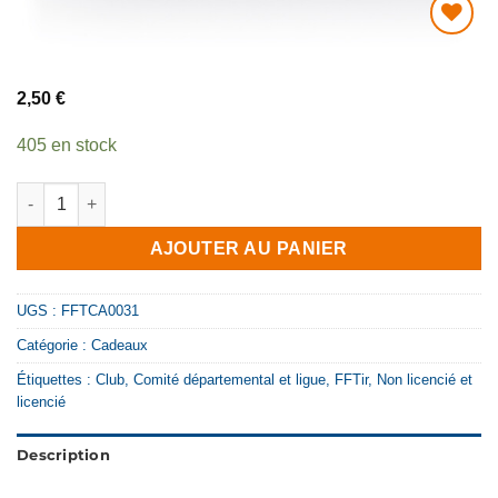
AJOUTER
À MA
2,50
€
LISTE DE
SOUHAITS
405 en stock
quantité de Porte-badge FFTir
AJOUTER AU PANIER
UGS :
FFTCA0031
Catégorie :
Cadeaux
Étiquettes :
Club
,
Comité départemental et ligue
,
FFTir
,
Non licencié et
licencié
Description