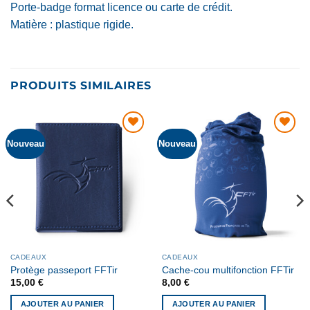
Porte-badge format licence ou carte de crédit.
Matière : plastique rigide.
PRODUITS SIMILAIRES
Nouveau
Nouveau
AJOUTER
AJOUTER
À MA
À MA
LISTE DE
LISTE DE
SOUHAITS
SOUHAITS
CADEAUX
CADEAUX
Protège passeport FFTir
Cache-cou multifonction FFTir
15,00
€
8,00
€
AJOUTER AU PANIER
AJOUTER AU PANIER