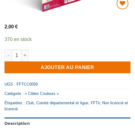
AJOUTER
À MA
2,00
€
LISTE DE
SOUHAITS
370 en stock
quantité de Affiche Lexique Carabine 50 m
AJOUTER AU PANIER
UGS :
FFTCC0059
Catégorie :
« Cibles Couleurs »
Étiquettes :
Club
,
Comité départemental et ligue
,
FFTir
,
Non licencié et
licencié
Description