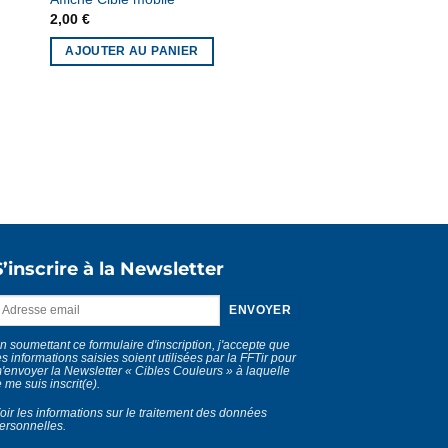
2,00
€
AJOUTER AU PANIER
S’inscrire à la Newsletter
n soumettant ce formulaire d'inscription, j'accepte que
es informations saisies soient utilisées par la FFTir pour
'envoyer la Newsletter « Cibles Couleurs » à laquelle
e me suis inscrit(e).
oir les informations sur le traitement des données
ersonnelles
.