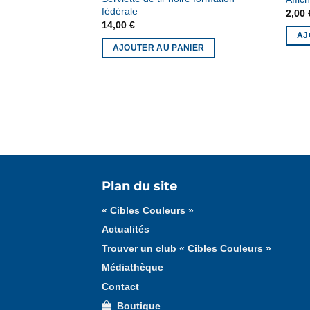
fédérale
2,00
14,00
€
NIER
AJ
AJOUTER AU PANIER
Tous les articles
« Cibles Couleurs »
Plan du site
« Cibles Couleurs »
Actualités
Trouver un club « Cibles Couleurs »
Médiathèque
Contact
Boutique