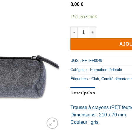
8,00
€
151 en stock
quantité de Trousse rPET fe
AJOU
UGS :
FFTFF0049
Catégorie :
Formation fédérale
Étiquettes :
Club
,
Comité départemen
Description
Trousse à crayons rPET feutr
Dimensions : 210 x 70 mm.
Couleur : gris.