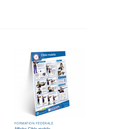
R
AJOUTER
À MA
E
LISTE DE
S
SOUHAITS
FORMATION FÉDÉRALE
Affiche Cible mobile