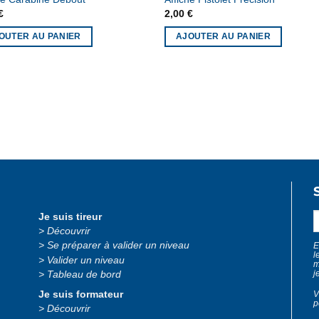
€
2,00
€
OUTER AU PANIER
AJOUTER AU PANIER
Cadeaux
Formation fédérale
Formation ligue
Je suis tireur
Découvrir
Se préparer à valider un niveau
E
l
Valider un niveau
m
j
Tableau de bord
V
Je suis formateur
p
Découvrir