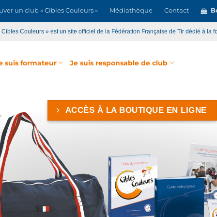
uver un club « Cibles Couleurs »
Médiathèque
Contact
Bo
« Cibles Couleurs » est un site officiel de la Fédération Française de Tir dédié à la f
e suis formateur
Je suis responsable de club
ACCÈS À LA BOUTIQUE EN LIGNE