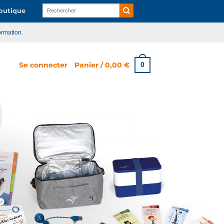
Recherche
utique
pour :
ormation.
Se connecter
Panier /
0,00
€
0