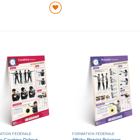
AJOUTER
À MA
LISTE DE
SOUHAITS
AJOUTER
AJOUTE
À MA
À MA
LISTE DE
LISTE D
SOUHAITS
SOUHAIT
ATION FÉDÉRALE
FORMATION FÉDÉRALE
he Carabine Debout
Affiche Pistolet Précision