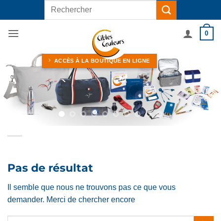
Passer
Recherche
au
pour :
contenu
0
ACCÈS À LA BOUTIQUE EN LIGNE
Pas de résultat
Il semble que nous ne trouvons pas ce que vous
demander. Merci de chercher encore