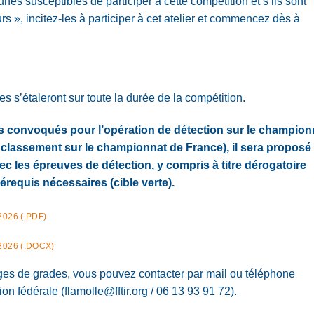
nes susceptibles de participer à cette compétition et s’ils sont
s », incitez-les à participer à cet atelier et commencez dès à
s s’étaleront sur toute la durée de la compétition.
es convoqués pour l’opération de détection sur le champion
 classement sur le championnat de France), il sera proposé
c les épreuves de détection, y compris à titre dérogatoire
rérequis nécessaires (cible verte).
26 (.PDF)
026 (.DOCX)
ges de grades, vous pouvez contacter par mail ou téléphone
on fédérale (
flamolle@fftir.org
/ 06 13 93 91 72).