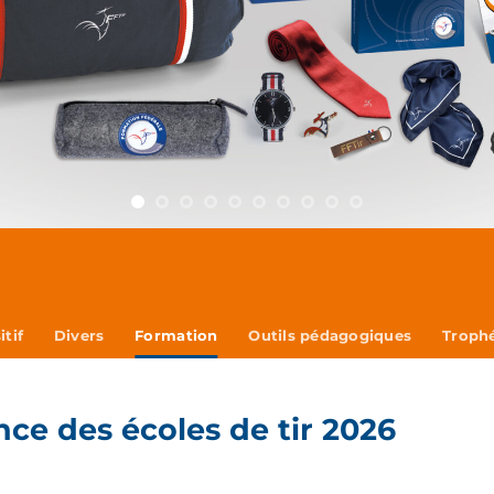
itif
Divers
Formation
Outils pédagogiques
Trophé
e des écoles de tir 2026