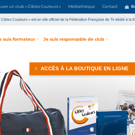
uver un club « Cibles Couleurs »
Médiathèque
Contact
Bo
« Cibles Couleurs » est un site officiel de la Fédération Française de Tir dédié à la f
e suis formateur
Je suis responsable de club
ACCÈS À LA BOUTIQUE EN LIGNE