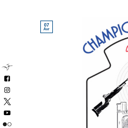
07
Avr