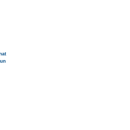
nat
 un