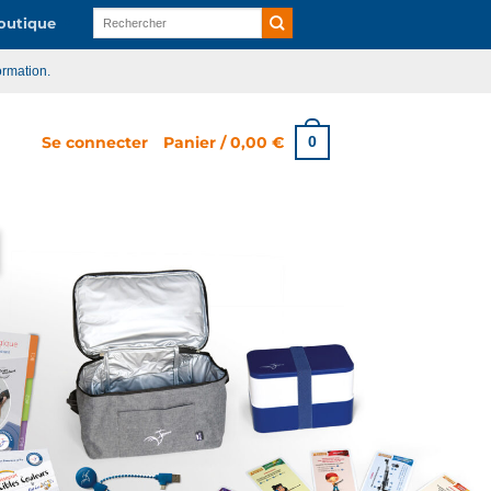
Recherche
utique
pour :
ormation.
Se connecter
Panier /
0,00
€
0