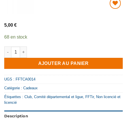
AJOUTER
À MA
5,00
€
LISTE DE
SOUHAITS
68 en stock
quantité de Mètre pliant FFTir
AJOUTER AU PANIER
UGS :
FFTCA0014
Catégorie :
Cadeaux
Étiquettes :
Club
,
Comité départemental et ligue
,
FFTir
,
Non licencié et
licencié
Description