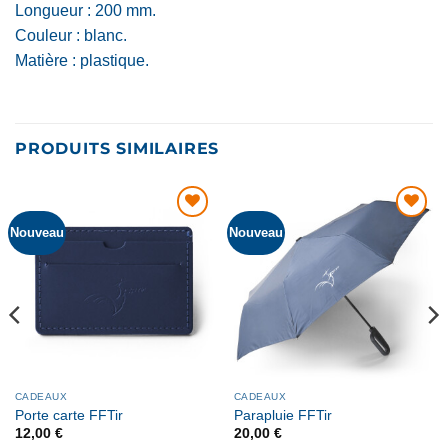
Longueur : 200 mm.
Couleur : blanc.
Matière : plastique.
PRODUITS SIMILAIRES
Nouveau
Nouveau
AJOUTER
AJOUTER
À MA
À MA
LISTE DE
LISTE DE
SOUHAITS
SOUHAITS
CADEAUX
CADEAUX
Porte carte FFTir
Parapluie FFTir
12,00
€
20,00
€