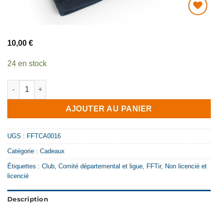
AJOUTER
À MA
10,00
€
LISTE DE
SOUHAITS
24 en stock
quantité de Tour de cou FFTir
AJOUTER AU PANIER
UGS :
FFTCA0016
Catégorie :
Cadeaux
Étiquettes :
Club
,
Comité départemental et ligue
,
FFTir
,
Non licencié et
licencié
Description