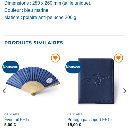
Dimensions : 280 x 260 mm (taille unique).
Couleur : bleu marine.
Matière : polaire anti-peluche 200 g.
PRODUITS SIMILAIRES
Nouveau
Nouveau
AJOUTER
AJOUTER
À MA
À MA
LISTE DE
LISTE DE
SOUHAITS
SOUHAITS
CADEAUX
CADEAUX
Éventail FFTir
Protège passeport FFTir
5,00
€
15,00
€