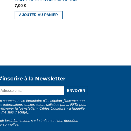
7,00
€
AJOUTER AU PANIER
S’inscrire à la Newsletter
n soumettant ce formulaire d'inscription, j'accepte que
es informations saisies soient utilisées par la FFTir pour
'envoyer la Newsletter « Cibles Couleurs » à laquelle
e me suis inscrit(e).
oir les informations sur le traitement des données
ersonnelles
.