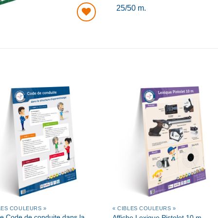
25/50 m.
AJOUTER
À MA
LISTE DE
SOUHAITS
AJOUTER
AJOUTE
À MA
À MA
LISTE DE
LISTE D
SOUHAITS
SOUHAIT
LES COULEURS »
« CIBLES COULEURS »
he Code de conduite dans la
Affiche Lexique Pistolet 10 m