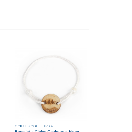
R
AJOUTER
À MA
E
LISTE DE
S
SOUHAITS
« CIBLES COULEURS »
Bracelet « Cibles Couleurs » blanc