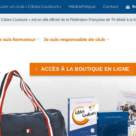
uver un club « Cibles Couleurs »
Médiathèque
Contact
Bo
« Cibles Couleurs » est un site officiel de la Fédération Française de Tir dédié à la f
e suis formateur
Je suis responsable de club
ACCÈS À LA BOUTIQUE EN LIGNE