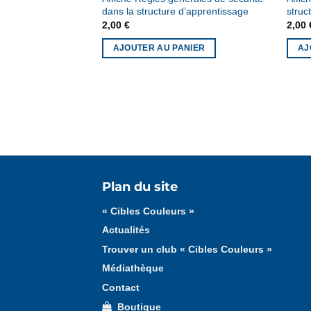
dans la structure d’apprentissage
struc
2,00
€
2,00
NIER
AJOUTER AU PANIER
AJ
Tous les articles
« Cibles Couleurs »
Plan du site
« Cibles Couleurs »
Actualités
Trouver un club « Cibles Couleurs »
Médiathèque
Contact
Boutique