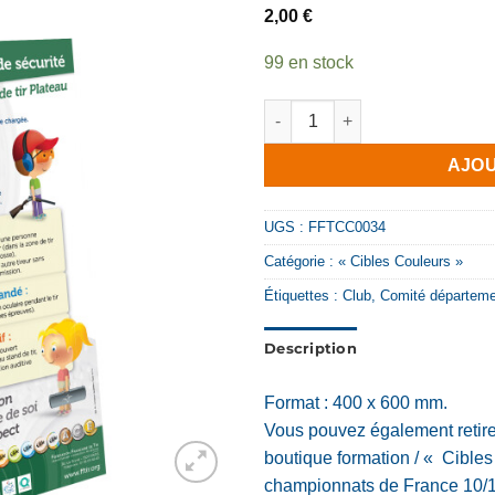
2,00
€
99 en stock
quantité de Affiche Règles g
AJOU
UGS :
FFTCC0034
Catégorie :
« Cibles Couleurs »
Étiquettes :
Club
,
Comité départemen
Description
Format : 400 x 600 mm.
Vous pouvez également retire
boutique formation / « Cibles
championnats de France 10/18