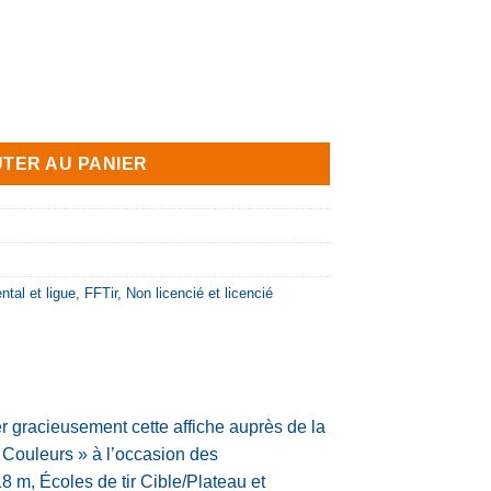
énérales de sécurité dans l’école de tir Plateau
TER AU PANIER
tal et ligue
,
FFTir
,
Non licencié et licencié
r gracieusement cette affiche auprès de la
 Couleurs » à l’occasion des
 m, Écoles de tir Cible/Plateau et