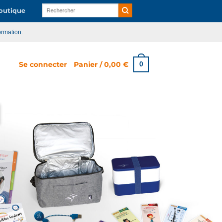
Recherche
utique
pour :
ormation.
Se connecter
Panier /
0,00
€
0