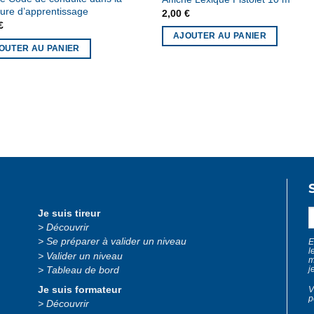
ture d’apprentissage
2,00
€
€
AJOUTER AU PANIER
OUTER AU PANIER
Cadeaux
Formation fédérale
Formation ligue
Je suis tireur
Découvrir
Se préparer à valider un niveau
E
l
Valider un niveau
m
j
Tableau de bord
V
Je suis formateur
p
Découvrir