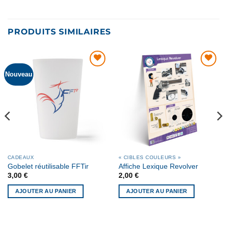
PRODUITS SIMILAIRES
Nouveau
AJOUTER
AJOUTER
À MA
À MA
LISTE DE
LISTE DE
SOUHAITS
SOUHAITS
CADEAUX
« CIBLES COULEURS »
Gobelet réutilisable FFTir
Affiche Lexique Revolver
3,00
€
2,00
€
AJOUTER AU PANIER
AJOUTER AU PANIER