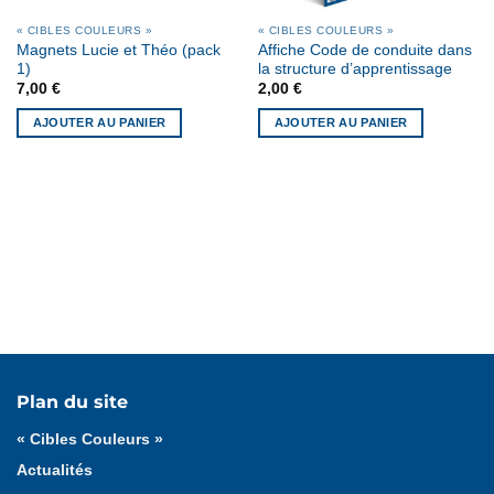
« CIBLES COULEURS »
« CIBLES COULEURS »
Magnets Lucie et Théo (pack
Affiche Code de conduite dans
1)
la structure d’apprentissage
7,00
€
2,00
€
AJOUTER AU PANIER
AJOUTER AU PANIER
Tous les articles
« Cibles Couleurs »
Cadeaux
Plan du site
Formation fédérale
Formation ligue
« Cibles Couleurs »
Actualités