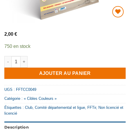
AJOUTER
À MA
2,00
€
LISTE DE
SOUHAITS
750 en stock
quantité de Affiche Découvre le tir avec tes copains !
AJOUTER AU PANIER
UGS :
FFTCC0049
Catégorie :
« Cibles Couleurs »
Étiquettes :
Club
,
Comité départemental et ligue
,
FFTir
,
Non licencié et
licencié
Description