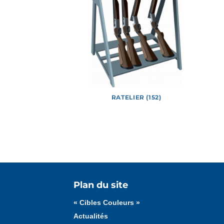
E (226)
RATELIER (152)
Tous les médias
Affiches
Documents
Plan du site
« Cibles Couleurs »