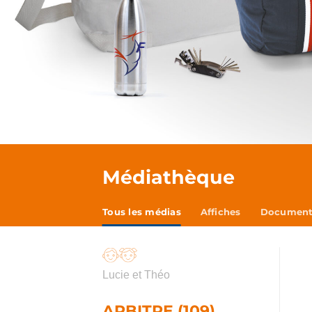
Médiathèque
Tous les médias
Affiches
Documents
Lucie et Théo