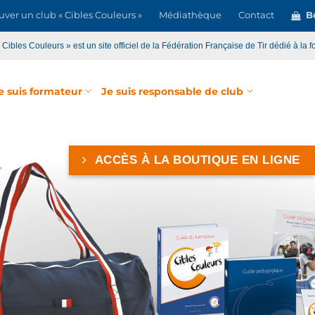
uver un club « Cibles Couleurs »
Médiathèque
Contact
Bo
« Cibles Couleurs » est un site officiel de la Fédération Française de Tir dédié à la f
e suis formateur
Je suis responsable de club
QUE EN LIGNE