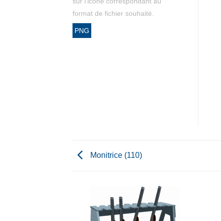
sur l'icône correspondant au
format de fichier souhaité.
PNG
Monitrice (110)