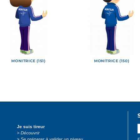
MONITRICE (151)
MONITRICE (150)
 officiels
Jeux
Logotypes
Lucie et Théo
Photos
Je suis tireur
Découvrir