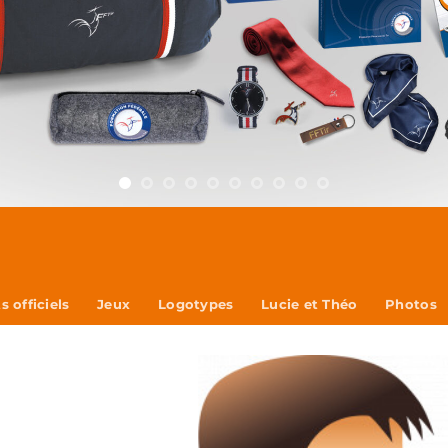
 officiels
Jeux
Logotypes
Lucie et Théo
Photos