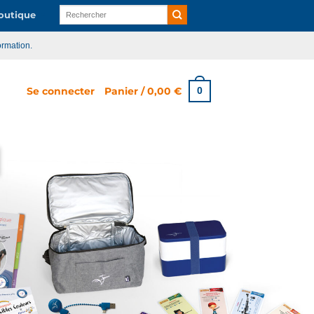
Recherche
utique
pour :
ormation.
Se connecter
Panier /
0,00
€
0