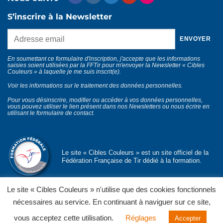
S’inscrire à la Newsletter
En soumettant ce formulaire d'inscription, j'accepte que les informations
saisies soient utilisées par la FFTir pour m'envoyer la Newsletter « Cibles
Couleurs » à laquelle je me suis inscrit(e).
Voir les informations sur le traitement des données personnelles
.
Pour vous désinscrire, modifier ou accéder à vos données personnelles,
vous pouvez utiliser le lien présent dans nos Newsletters ou nous écrire en
utilisant le
formulaire de contact
.
Le site « Cibles Couleurs » est un site officiel de la
Fédération Française de Tir dédié à la formation.
Le site « Cibles Couleurs » n'utilise que des cookies fonctionnels
nécessaires au service. En continuant à naviguer sur ce site,
© Département formation fédérale
FFTir
Politique de confidentialité
Mentions légales
CGU et CGV
vous acceptez cette utilisation.
Réglages
Accepter
Contact
Partenaires officiels