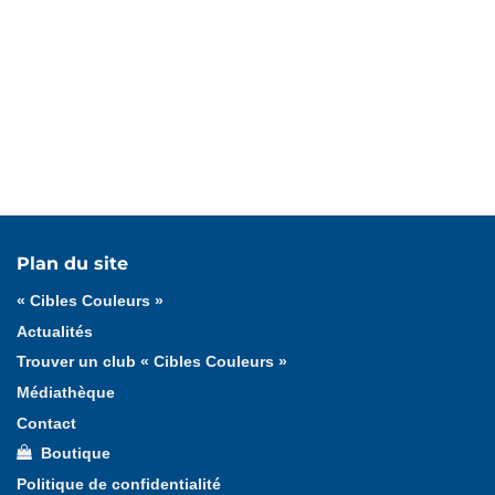
Tous les médias
Affiches
Documents officiels
Plan du site
Jeux
Logotypes
Lucie et Théo
Photos
« Cibles Couleurs »
Vidéos
Actualités
Trouver un club « Cibles Couleurs »
Médiathèque
Contact
Boutique
Politique de confidentialité