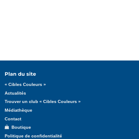
Tous les médias
Affiches
Documents officiels
Plan du site
Jeux
Logotypes
Lucie et Théo
Photos
« Cibles Couleurs »
Vidéos
Actualités
Trouver un club « Cibles Couleurs »
Médiathèque
Contact
Boutique
Politique de confidentialité