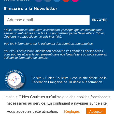
S’inscrire à la Newsletter
En soumettant ce formulaire d'inscription, j'accepte que les informations
saisies soient utilisées par la FFTir pour m'envoyer la Newsletter « Cibles
Couleurs » à laquelle je me suis inscrit(e).
Voir les informations sur le traitement des données personnelles
.
Pour vous désinscrire, modifier ou accéder à vos données personnelles,
vous pouvez utiliser le lien présent dans nos Newsletters ou nous écrire en
utilisant le
formulaire de contact
.
Le site « Cibles Couleurs » est un site officiel de la
Fédération Française de Tir dédié à la formation.
Le site « Cibles Couleurs » n'utilise que des cookies fonctionnels
nécessaires au service. En continuant à naviguer sur ce site,
© Département formation fédérale
FFTir
Politique de confidentialité
Mentions légales
CGU et CGV
vous acceptez cette utilisation.
Réglages
Accepter
Contact
Partenaires officiels