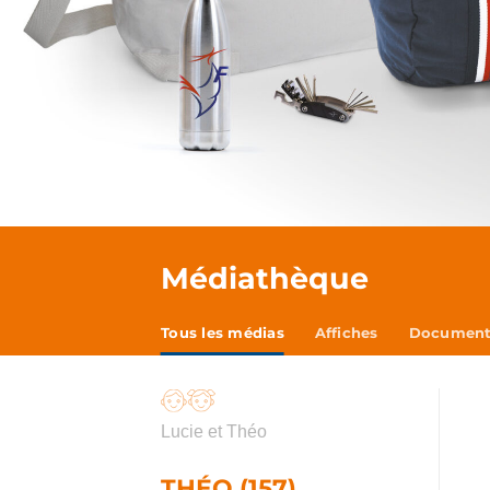
Médiathèque
Tous les médias
Affiches
Documents
Lucie et Théo