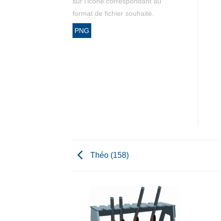
sur l'icône correspondant au
format de fichier souhaité.
PNG
Théo (158)