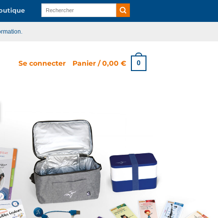
Recherche
utique
pour :
ormation.
Se connecter
Panier /
0,00
€
0