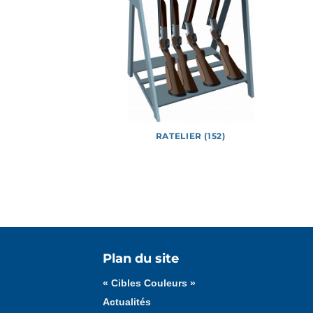
E (226)
RATELIER (152)
Tous les médias
Affiches
Documents
Plan du site
« Cibles Couleurs »