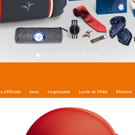
 officiels
Jeux
Logotypes
Lucie et Théo
Photos