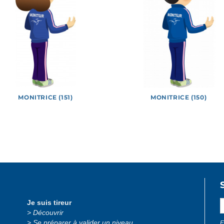
MONITRICE (151)
MONITRICE (150)
 officiels
Jeux
Logotypes
Lucie et Théo
Photos
Je suis tireur
Découvrir