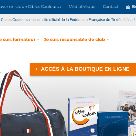
uver un club « Cibles Couleurs »
Médiathèque
Contact
Bo
« Cibles Couleurs » est un site officiel de la Fédération Française de Tir dédié à la f
e suis formateur
Je suis responsable de club
QUE EN LIGNE