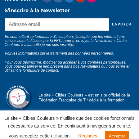
S’inscrire à la Newsletter
En soumettant ce formulaire d'inscription, j'accepte que les informations
saisies soient utilisées par la FFTir pour m'envoyer la Newsletter « Cibles
Couleurs » à laquelle je me suis inscrit(e).
Voir les informations sur le traitement des données personnelles
.
Pour vous désinscrire, modifier ou accéder à vos données personnelles,
vous pouvez utiliser le lien présent dans nos Newsletters ou nous écrire en
utilisant le
formulaire de contact
.
Le site « Cibles Couleurs » est un site officiel de la
Fédération Française de Tir dédié à la formation.
Le site « Cibles Couleurs » n'utilise que des cookies fonctionnels
nécessaires au service. En continuant à naviguer sur ce site,
© Département formation fédérale
FFTir
Politique de confidentialité
Mentions légales
CGU et CGV
vous acceptez cette utilisation.
Réglages
Accepter
Contact
Partenaires officiels