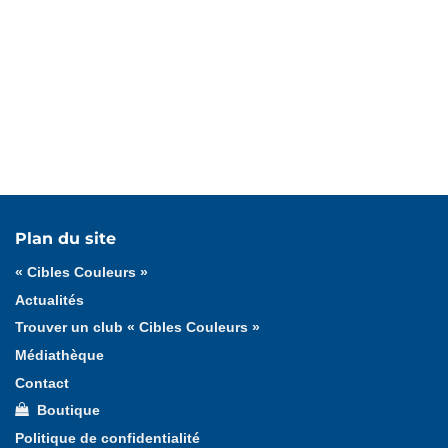
Tous les médias
Affiches
Documents officiels
Plan du site
Jeux
Logotypes
Lucie et Théo
Photos
« Cibles Couleurs »
Vidéos
Actualités
Trouver un club « Cibles Couleurs »
Médiathèque
Contact
Boutique
Politique de confidentialité