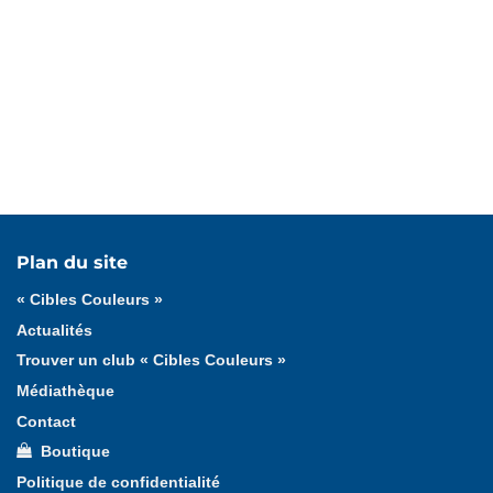
Tous les médias
Affiches
Documents officiels
Plan du site
Jeux
Logotypes
Lucie et Théo
Photos
« Cibles Couleurs »
Vidéos
Actualités
Trouver un club « Cibles Couleurs »
Médiathèque
Contact
Boutique
Politique de confidentialité