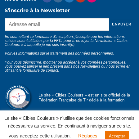
S’inscrire à la Newsletter
En soumettant ce formulaire d'inscription, j'accepte que les informations
saisies soient utilisées par la FFTir pour m'envoyer la Newsletter « Cibles
Couleurs » à laquelle je me suis inscrit(e).
Voir les informations sur le traitement des données personnelles
.
Pour vous désinscrire, modifier ou accéder à vos données personnelles,
vous pouvez utiliser le lien présent dans nos Newsletters ou nous écrire en
utilisant le
formulaire de contact
.
Le site « Cibles Couleurs » est un site officiel de la
Fédération Française de Tir dédié à la formation.
Le site « Cibles Couleurs » n'utilise que des cookies fonctionnels
nécessaires au service. En continuant à naviguer sur ce site,
© Département formation fédérale
FFTir
Politique de confidentialité
Mentions légales
CGU et CGV
vous acceptez cette utilisation.
Réglages
Accepter
Contact
Partenaires officiels