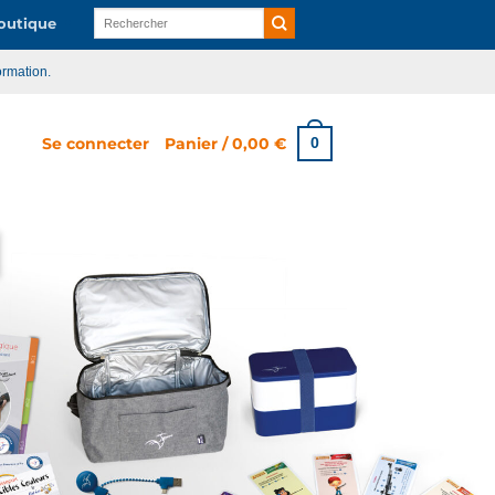
Recherche
utique
pour :
ormation.
Se connecter
Panier /
0,00
€
0