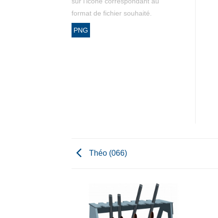
sur l'icône correspondant au
format de fichier souhaité.
PNG
Théo (066)