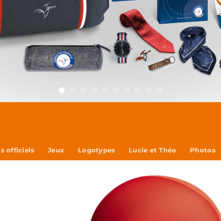
 officiels
Jeux
Logotypes
Lucie et Théo
Photos