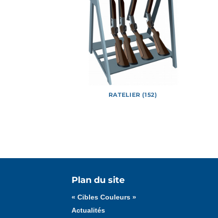
E (226)
RATELIER (152)
Tous les médias
Affiches
Documents
Plan du site
« Cibles Couleurs »
Actualités