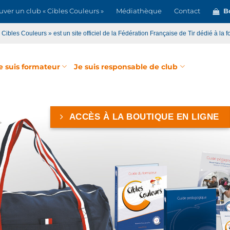
uver un club « Cibles Couleurs »
Médiathèque
Contact
Bo
« Cibles Couleurs » est un site officiel de la Fédération Française de Tir dédié à la f
e suis formateur
Je suis responsable de club
ACCÈS À LA BOUTIQUE EN LIGNE