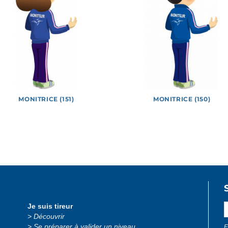
MONITRICE (151)
MONITRICE (150)
 officiels
Jeux
Logotypes
Lucie et Théo
Photos
Je suis tireur
Découvrir
Se préparer à valider un niveau
E