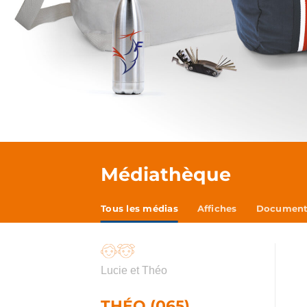
Médiathèque
Tous les médias
Affiches
Documents
Lucie et Théo
THÉO (065)