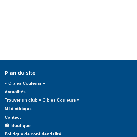
Tous les médias
Affiches
Documents officiels
Plan du site
Jeux
Logotypes
Lucie et Théo
Photos
« Cibles Couleurs »
Vidéos
Actualités
Trouver un club « Cibles Couleurs »
Médiathèque
Contact
Boutique
Politique de confidentialité