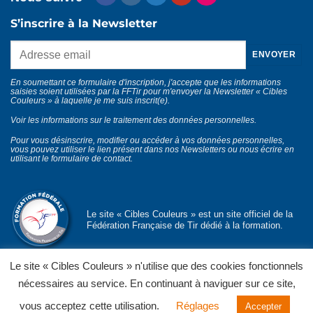
S’inscrire à la Newsletter
En soumettant ce formulaire d'inscription, j'accepte que les informations
saisies soient utilisées par la FFTir pour m'envoyer la Newsletter « Cibles
Couleurs » à laquelle je me suis inscrit(e).
Voir les informations sur le traitement des données personnelles
.
Pour vous désinscrire, modifier ou accéder à vos données personnelles,
vous pouvez utiliser le lien présent dans nos Newsletters ou nous écrire en
utilisant le
formulaire de contact
.
Le site « Cibles Couleurs » est un site officiel de la
Fédération Française de Tir dédié à la formation.
Le site « Cibles Couleurs » n'utilise que des cookies fonctionnels
nécessaires au service. En continuant à naviguer sur ce site,
© Département formation fédérale
FFTir
Politique de confidentialité
Mentions légales
CGU et CGV
vous acceptez cette utilisation.
Réglages
Accepter
Contact
Partenaires officiels