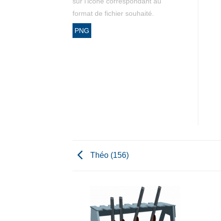
sur l'icône correspondant au
format de fichier souhaité.
PNG
Théo (156)