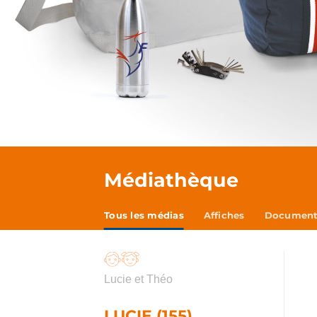
Médiathèque
Tous les médias
Affiches
Documents
Lucie et Théo
LUCIE (155)