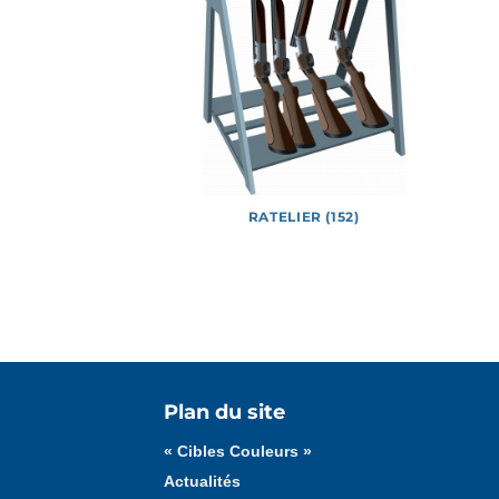
E (226)
RATELIER (152)
Tous les médias
Affiches
Documents
Plan du site
« Cibles Couleurs »
Actualités