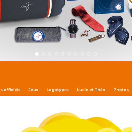
 officiels
Jeux
Logotypes
Lucie et Théo
Photos