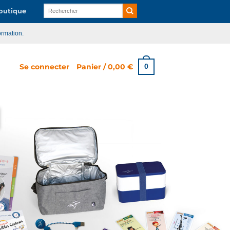
Recherche
utique
pour :
ormation.
Se connecter
Panier /
0,00
€
0