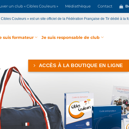
uver un club « Cibles Couleurs »
Médiathèque
Contact
Bo
« Cibles Couleurs » est un site officiel de la Fédération Française de Tir dédié à la f
e suis formateur
Je suis responsable de club
ACCÈS À LA BOUTIQUE EN LIGNE