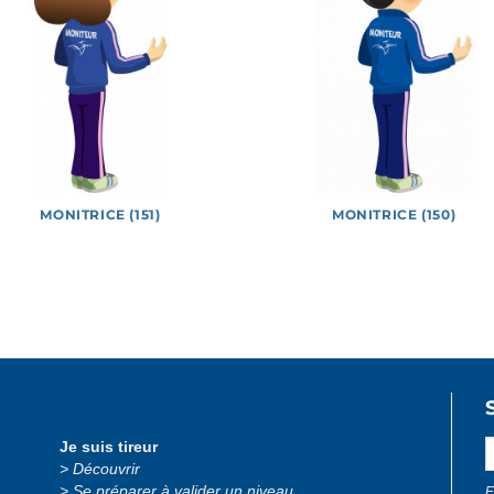
MONITRICE (151)
MONITRICE (150)
 officiels
Jeux
Logotypes
Lucie et Théo
Photos
Je suis tireur
Découvrir
Se préparer à valider un niveau
E