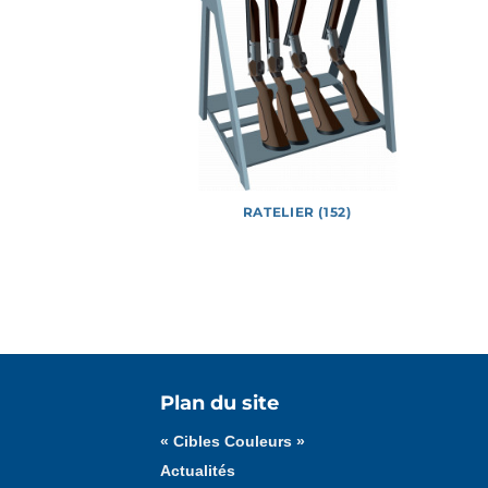
E (226)
RATELIER (152)
Tous les médias
Affiches
Documents
Plan du site
« Cibles Couleurs »
Actualités