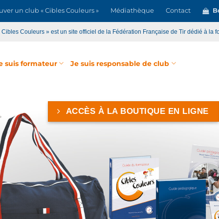
uver un club « Cibles Couleurs »
Médiathèque
Contact
Bo
« Cibles Couleurs » est un site officiel de la Fédération Française de Tir dédié à la f
e suis formateur
Je suis responsable de club
ACCÈS À LA BOUTIQUE EN LIGNE