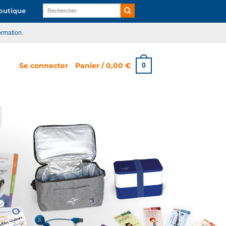
Recherche
utique
pour :
ormation.
Se connecter
Panier /
0,00
€
0