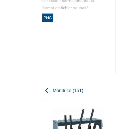
sur l'icône correspondant au
format de fichier souhaité.
PNG
Monitrice (151)