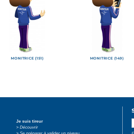
MONITRICE (151)
MONITRICE (149)
 officiels
Jeux
Logotypes
Lucie et Théo
Photos
Je suis tireur
Découvrir
Se préparer à valider un niveau
E