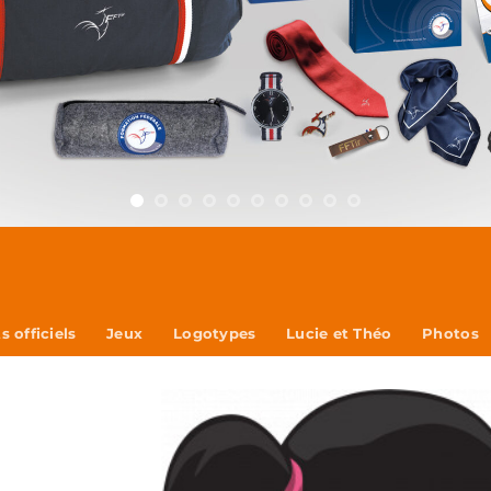
 officiels
Jeux
Logotypes
Lucie et Théo
Photos