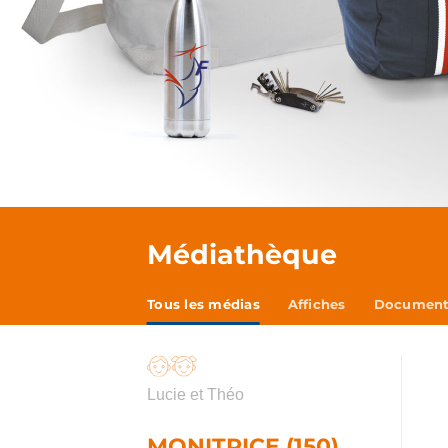
Médiathèque
Tous les médias
Affiches
Documents
Lucie et Théo
MONITRICE (150)