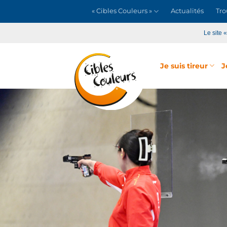
Passer
« Cibles Couleurs »
Actualités
Tro
au
contenu
Le site 
Je suis tireur
J