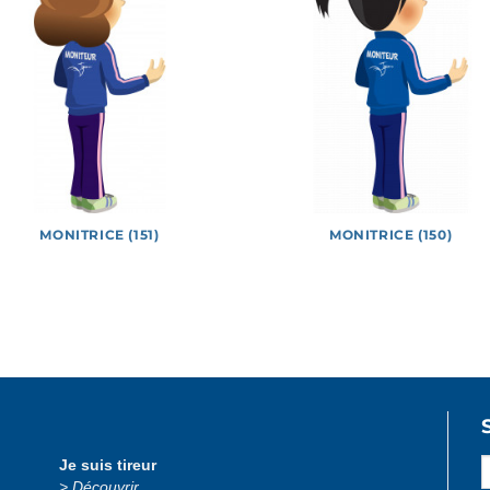
MONITRICE (151)
MONITRICE (150)
 officiels
Jeux
Logotypes
Lucie et Théo
Photos
Je suis tireur
Découvrir