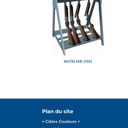
E (226)
RATELIER (152)
Tous les médias
Affiches
Documents
Plan du site
« Cibles Couleurs »